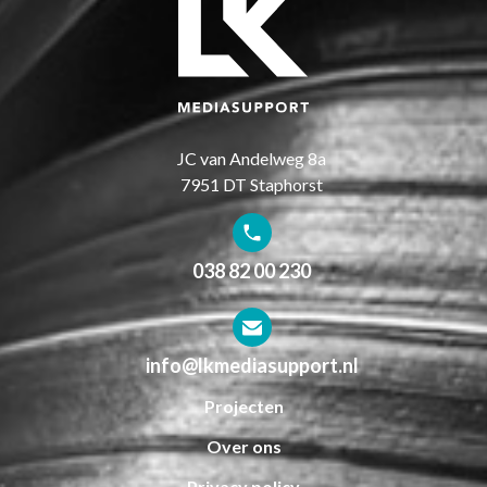
JC van Andelweg 8a
7951 DT Staphorst
038 82 00 230
info@lkmediasupport.nl
Projecten
Over ons
Privacy policy