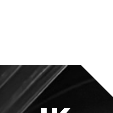
&
DUURZAA