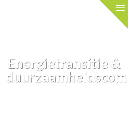
Energietransitie &
duurzaamheidscom
ENERGIET