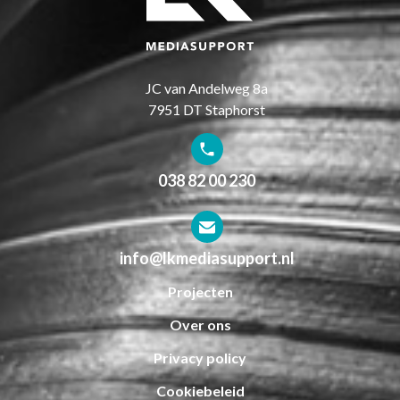
JC van Andelweg 8a
7951 DT Staphorst
038 82 00 230
info@lkmediasupport.nl
Projecten
Over ons
Privacy policy
Cookiebeleid